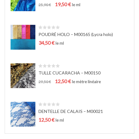
Le
Le
19,50
€
a
le ml
25,90
€
prix
prix
t
initial
actuel
i
était :
est :
o
25,90 €.
19,50 €.
n
POUDRÉ HOLO – M00165 (Lycra holo)
34,50
€
le ml
TULLE CUCARACHA – M00150
Le
Le
12,50
€
le mètre linéaire
29,50
€
prix
prix
initial
actuel
était :
est :
29,50 €.
12,50 €.
DENTELLE DE CALAIS – M00021
12,50
€
le ml