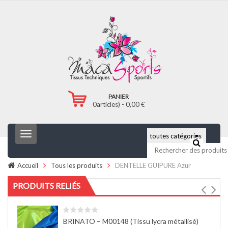
PANIER
0
articles) -
0,00
€
T
o
g
g
Accueil
Tous les produits
DENTELLE GUIPURE Azur
l
e
PRODUITS RELIÉS
n
a
v
i
BRINATO – M00148 (Tissu lycra métallisé)
g