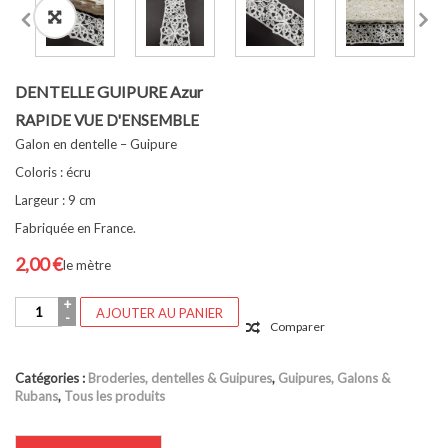
DENTELLE GUIPURE Azur
RAPIDE VUE D'ENSEMBLE
Galon en dentelle – Guipure
Coloris : écru
Largeur : 9 cm
Fabriquée en France.
2,00
€
le mètre
quantité
AJOUTER AU PANIER
de
Comparer
DENTELLE
GUIPURE
Azur
Catégories :
Broderies, dentelles & Guipures
,
Guipures, Galons &
Rubans
,
Tous les produits