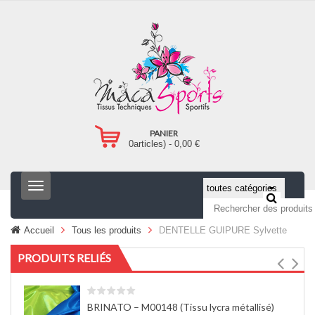
PANIER
0
articles) -
0,00
€
T
o
g
g
Accueil
Tous les produits
DENTELLE GUIPURE Sylvette
l
e
PRODUITS RELIÉS
n
a
v
i
BRINATO – M00148 (Tissu lycra métallisé)
g