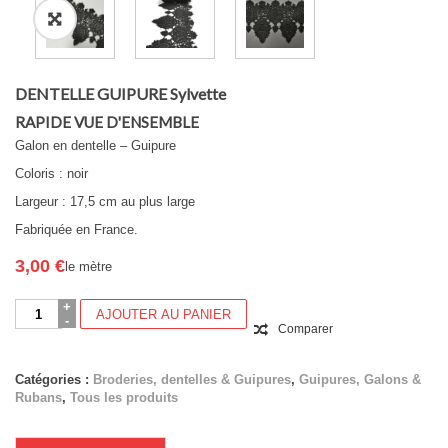
DENTELLE GUIPURE Sylvette
RAPIDE VUE D'ENSEMBLE
Galon en dentelle – Guipure
Coloris : noir
Largeur : 17,5 cm au plus large
Fabriquée en France.
3,00
€
le mètre
quantité
AJOUTER AU PANIER
de
Comparer
DENTELLE
GUIPURE
Sylvette
Catégories :
Broderies, dentelles & Guipures
,
Guipures, Galons &
Rubans
,
Tous les produits