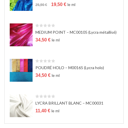
Le
Le
a
19,50
€
le ml
25,90
€
prix
prix
t
initial
actuel
i
était :
est :
o
25,90 €.
19,50 €.
n
MEDIUM POINT – MC00105 (Lycra métallisé)
34,50
€
le ml
POUDRÉ HOLO – M00165 (Lycra holo)
34,50
€
le ml
LYCRA BRILLANT BLANC – MC00031
11,40
€
le ml