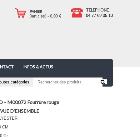
TELEPHONE
PANIER
04 77 69 05 10
0
articles) -
0,00
€
NTACT
INFOS & ACTUS
– M00072 Fourrure rouge
 VUE D'ENSEMBLE
LYESTER
0 CM
0 Gr