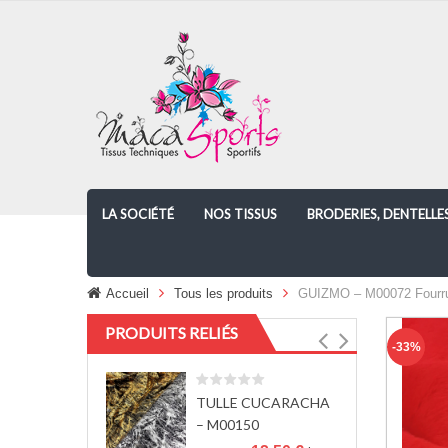
LA SOCIÉTÉ
NOS TISSUS
BRODERIES, DENTELLE
Accueil
Tous les produits
GUIZMO – M00072 Fourru
PRODUITS RELIÉS
-33%
TULLE CUCARACHA
– M00150