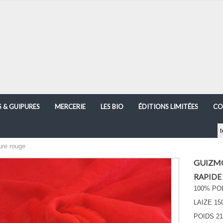
S & GUIPURES
MERCERIE
LES BIO
ÉDITIONS LIMITÉES
CO
re rouge
GUIZMO 
RAPIDE
100% PO
LAIZE 15
POIDS 21