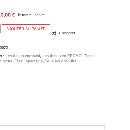
10,00
€
le mètre linéaire
AJOUTER AU PANIER
Comparer
0072
s :
Les tissus carnaval
,
Les tissus en PROMO
,
Tissu
ourrure
,
Tissu spectacle
,
Tous les produits