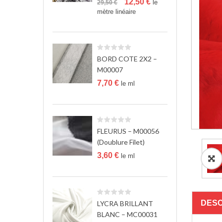
Le
Le
12,50
€
le
29,50
€
prix
prix
mètre linéaire
initial
actuel
était :
est :
29,50 €.
12,50 €.
BORD COTE 2X2 –
M00007
7,70
€
le ml
FLEURUS – M00056
(Doublure Filet)
3,60
€
le ml
DESC
LYCRA BRILLANT
BLANC – MC00031