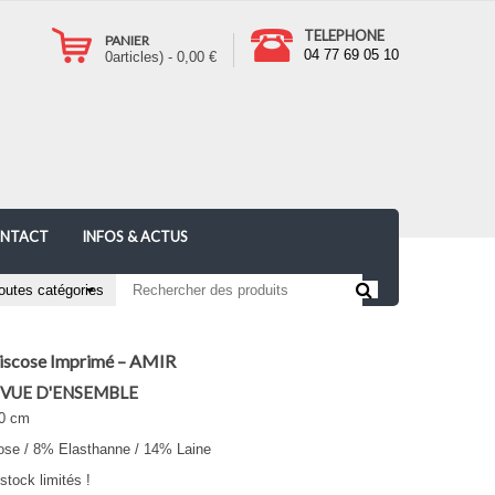
TELEPHONE
PANIER
04 77 69 05 10
0
articles) -
0,00
€
NTACT
INFOS & ACTUS
Viscose Imprimé – AMIR
 VUE D'ENSEMBLE
40 cm
se / 8% Elasthanne / 14% Laine
 stock limités !