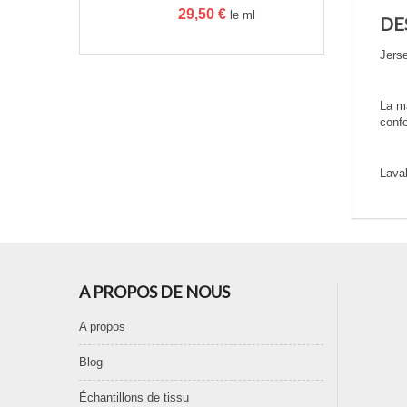
29,50
€
le ml
DE
Jerse
La ma
confo
Lavab
A PROPOS DE NOUS
A propos
Blog
Échantillons de tissu