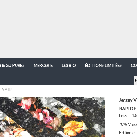
S & GUIPURES
MERCERIE
LES BIO
ÉDITIONS LIMITÉES
CO
– AMIR
Jersey 
RAPIDE
Laize : 1
78% Visco
Edition et