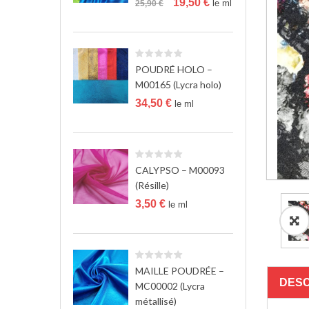
Le
Le
19,50
€
le ml
25,90
€
prix
prix
initial
actuel
était :
est :
25,90 €.
19,50 €.
POUDRÉ HOLO –
M00165 (Lycra holo)
34,50
€
le ml
CALYPSO – M00093
(Résille)
3,50
€
le ml
MAILLE POUDRÉE –
DESC
MC00002 (Lycra
métallisé)