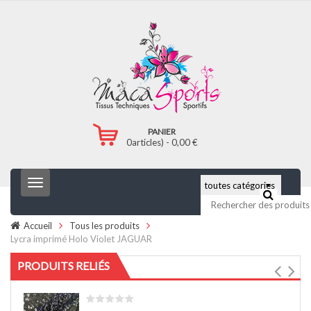
PANIER
0
articles) -
0,00
€
T
o
g
g
Accueil
Tous les produits
l
Lycra imprimé Holo Violet JAGUAR
e
n
PRODUITS RELIÉS
a
v
i
g