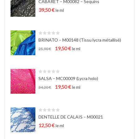
CABARET – M00082 – Sequins
a
39,50
€
t
le ml
i
o
n
BRINATO – M00148 (Tissu lycra métallisé)
Le
Le
19,50
€
le ml
25,90
€
prix
prix
initial
actuel
était :
est :
25,90 €.
19,50 €.
SALSA – MC00009 (Lycra holo)
Le
Le
19,50
€
le ml
34,20
€
prix
prix
initial
actuel
était :
est :
34,20 €.
19,50 €.
DENTELLE DE CALAIS – M00021
12,50
€
le ml