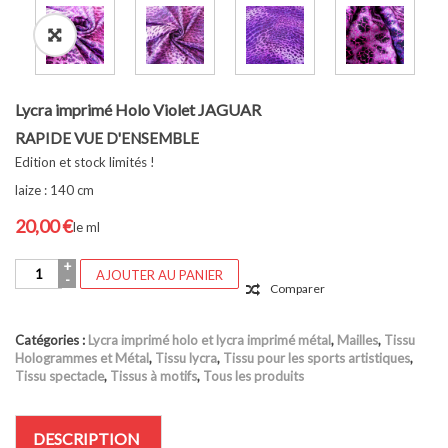
Lycra imprimé Holo Violet JAGUAR
RAPIDE VUE D'ENSEMBLE
Edition et stock limités !
laize : 140 cm
20,00
€
le ml
quantité
AJOUTER AU PANIER
de
Comparer
Lycra
imprimé
Holo
Catégories :
Lycra imprimé holo et lycra imprimé métal
,
Mailles
,
Tissu
Violet
Hologrammes et Métal
,
Tissu lycra
,
Tissu pour les sports artistiques
,
JAGUAR
Tissu spectacle
,
Tissus à motifs
,
Tous les produits
DESCRIPTION