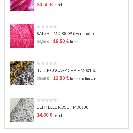
a
34,50
€
le ml
t
i
o
n
SALSA – MC00009 (Lycra holo)
Le
Le
19,50
€
le ml
34,20
€
prix
prix
initial
actuel
était :
est :
34,20 €.
19,50 €.
TULLE CUCARACHA – M00150
Le
Le
12,50
€
le mètre linéaire
29,50
€
prix
prix
initial
actuel
était :
est :
29,50 €.
12,50 €.
DENTELLE ROSE – M00138
14,80
€
le ml