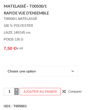
MATELASSÉ – T00500/1
RAPIDE VUE D'ENSEMBLE
T00500/1 MATELASSÉ
100 % POLYESTER
LAIZE 140/145 cm
POIDS 130 G
7,50
€
le ml
Couleur
quantité
AJOUTER AU PANIER
Comparer
de
MATELASSÉ
-
UGS :
T00500/1
T00500/1