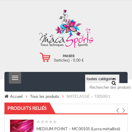
PANIER
0
articles) -
0,00
€
T
o
g
g
Accueil
Tous les produits
MATELASSÉ – T00500/1
l
e
PRODUITS RELIÉS
n
a
v
i
MEDIUM POINT – MC00105 (Lycra métallisé)
g