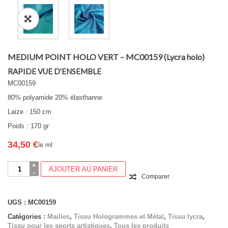
MEDIUM POINT HOLO VERT – MC00159 (Lycra holo)
RAPIDE VUE D'ENSEMBLE
MC00159
80% polyamide 20% élasthanne
Laize : 150 cm
Poids : 170 gr
34,50
€
le ml
quantité
AJOUTER AU PANIER
de
Comparer
MEDIUM
POINT
HOLO
UGS :
MC00159
VERT
Catégories :
Mailles
,
Tissu Hologrammes et Métal
,
Tissu lycra
,
-
Tissu pour les sports artistiques
,
Tous les produits