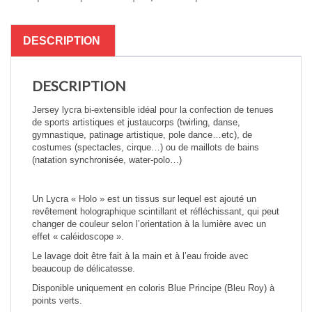
MC00159
(Lycra
holo)
DESCRIPTION
DESCRIPTION
Jersey lycra bi-extensible idéal pour la confection de tenues
de sports artistiques et justaucorps (twirling, danse,
gymnastique, patinage artistique, pole dance…etc), de
costumes (spectacles, cirque…) ou de maillots de bains
(natation synchronisée, water-polo…)
Un Lycra « Holo » est un tissus sur lequel est ajouté un
revêtement holographique scintillant et réfléchissant, qui peut
changer de couleur selon l’orientation à la lumière avec un
effet « caléidoscope ».
Le lavage doit être fait à la main et à l’eau froide avec
beaucoup de délicatesse.
Disponible uniquement en coloris Blue Principe (Bleu Roy) à
points verts.