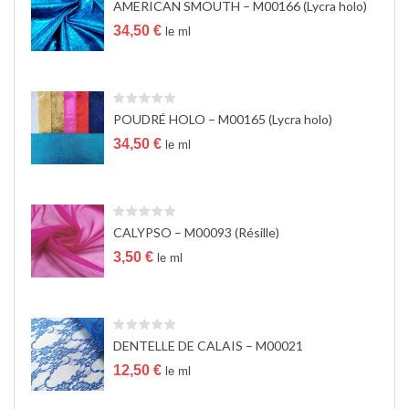
AMERICAN SMOUTH – M00166 (Lycra holo)
a
t
34,50
€
le ml
i
o
n
POUDRÉ HOLO – M00165 (Lycra holo)
34,50
€
le ml
CALYPSO – M00093 (Résille)
3,50
€
le ml
DENTELLE DE CALAIS – M00021
12,50
€
le ml