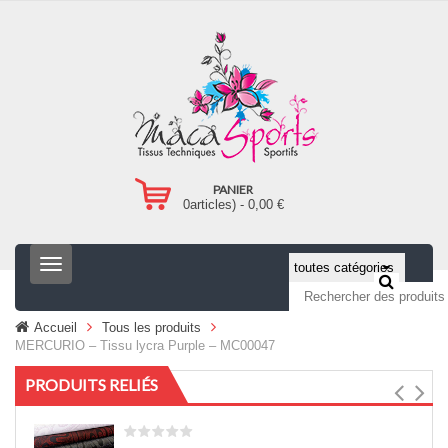
PANIER
0
articles) -
0,00
€
T
o
g
g
Accueil
Tous les produits
l
MERCURIO – Tissu lycra Purple – MC00047
e
n
PRODUITS RELIÉS
a
v
i
g