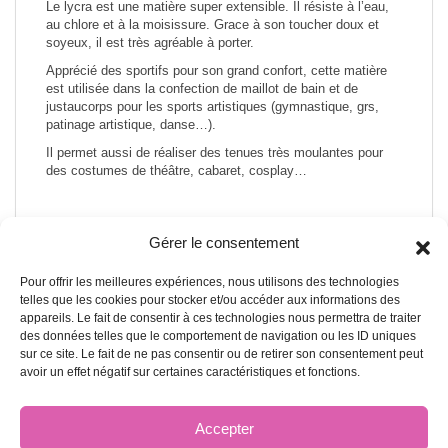
Le lycra est une matière super extensible. Il résiste à l’eau,
au chlore et à la moisissure. Grace à son toucher doux et
soyeux, il est très agréable à porter.
Apprécié des sportifs pour son grand confort, cette matière
est utilisée dans la confection de maillot de bain et de
justaucorps pour les sports artistiques (gymnastique, grs,
patinage artistique, danse…).
Il permet aussi de réaliser des tenues très moulantes pour
des costumes de théâtre, cabaret, cosplay…
Gérer le consentement
Pour offrir les meilleures expériences, nous utilisons des technologies
A PROPOS DE NOUS
telles que les cookies pour stocker et/ou accéder aux informations des
appareils. Le fait de consentir à ces technologies nous permettra de traiter
des données telles que le comportement de navigation ou les ID uniques
A propos
sur ce site. Le fait de ne pas consentir ou de retirer son consentement peut
avoir un effet négatif sur certaines caractéristiques et fonctions.
Blog
Échantillons de tissu
Accepter