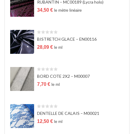
RUBANTIN – MC00189 (Lycra holo)
a
t
34,50
€
le mètre linéaire
i
o
n
BISTRETCH GLACE – EN00116
28,09
€
le ml
BORD COTE 2X2 – M00007
7,70
€
le ml
DENTELLE DE CALAIS – M00021
12,50
€
le ml