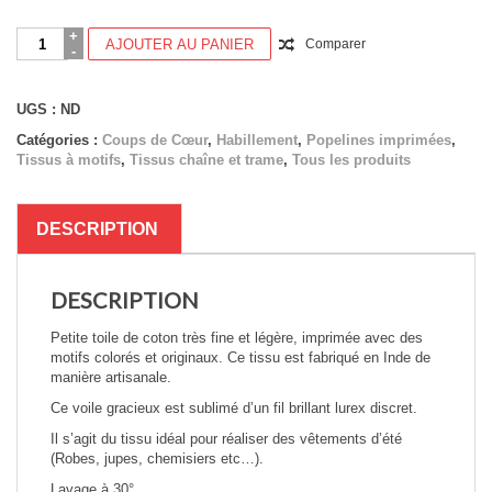
quantité
AJOUTER AU PANIER
Comparer
de
Tissus
Indiens
UGS :
ND
Lurex
-
Catégories :
Coups de Cœur
,
Habillement
,
Popelines imprimées
,
PIVOINES
Tissus à motifs
,
Tissus chaîne et trame
,
Tous les produits
DESCRIPTION
DESCRIPTION
Petite toile de coton très fine et légère, imprimée avec des
motifs colorés et originaux. Ce tissu est fabriqué en Inde de
manière artisanale.
Ce voile gracieux est sublimé d’un fil brillant lurex discret.
Il s’agit du tissu idéal pour réaliser des vêtements d’été
(Robes, jupes, chemisiers etc…).
Lavage à 30°