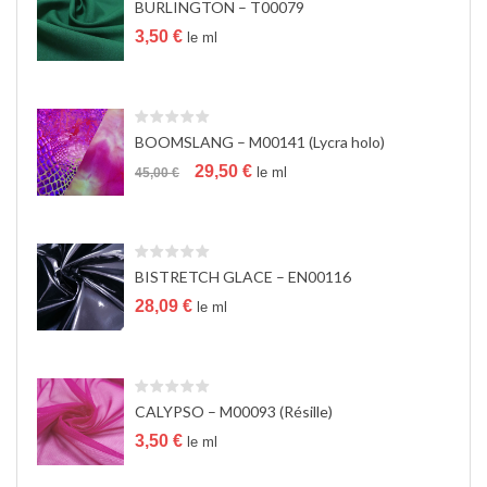
BURLINGTON – T00079
a
t
3,50
€
le ml
i
o
n
BOOMSLANG – M00141 (Lycra holo)
Le
Le
29,50
€
le ml
45,00
€
prix
prix
initial
actuel
était :
est :
45,00 €.
29,50 €.
BISTRETCH GLACE – EN00116
28,09
€
le ml
CALYPSO – M00093 (Résille)
3,50
€
le ml