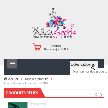
PANIER
0
articles) -
0,00
€
T
o
g
g
Accueil
Tous les produits
l
Tissus Indiens Lurex – PIVOINES
e
n
PRODUITS RELIÉS
a
v
i
g