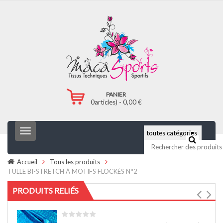
PANIER
0
articles) -
0,00
€
T
o
g
g
Accueil
Tous les produits
l
TULLE BI-STRETCH À MOTIFS FLOCKÉS N°2
e
n
PRODUITS RELIÉS
a
v
i
g