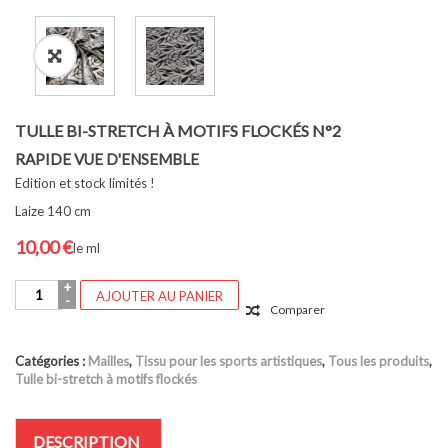
TULLE BI-STRETCH À MOTIFS FLOCKÉS N°2
RAPIDE VUE D'ENSEMBLE
Edition et stock limités !
Laize 140 cm
10,00
€
le ml
quantité
AJOUTER AU PANIER
de
Comparer
TULLE
BI-
STRETCH
Catégories :
Mailles
,
Tissu pour les sports artistiques
,
Tous les produits
,
À
Tulle bi-stretch à motifs flockés
MOTIFS
FLOCKÉS
N°2
DESCRIPTION