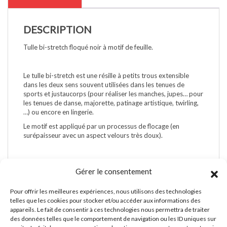
DESCRIPTION
Tulle bi-stretch floqué noir à motif de feuille.
Le tulle bi-stretch est une résille à petits trous extensible
dans les deux sens souvent utilisées dans les tenues de
sports et justaucorps (pour réaliser les manches, jupes… pour
les tenues de danse, majorette, patinage artistique, twirling,
…) ou encore en lingerie.
Le motif est appliqué par un processus de flocage (en
surépaisseur avec un aspect velours très doux).
Gérer le consentement
Pour offrir les meilleures expériences, nous utilisons des technologies
A PROPOS DE NOUS
telles que les cookies pour stocker et/ou accéder aux informations des
appareils. Le fait de consentir à ces technologies nous permettra de traiter
des données telles que le comportement de navigation ou les ID uniques sur
A propos