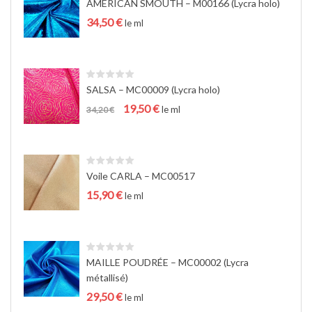
AMERICAN SMOUTH – M00166 (Lycra holo)
a
34,50
€
t
le ml
i
o
n
SALSA – MC00009 (Lycra holo)
Le
Le
19,50
€
le ml
34,20
€
prix
prix
initial
actuel
était :
est :
34,20 €.
19,50 €.
Voile CARLA – MC00517
15,90
€
le ml
MAILLE POUDRÉE – MC00002 (Lycra
métallisé)
29,50
€
le ml