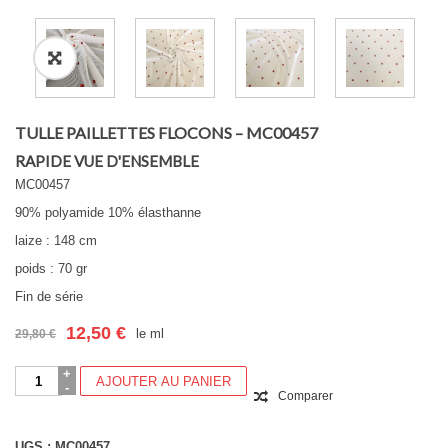
TULLE PAILLETTES FLOCONS – MC00457
RAPIDE VUE D'ENSEMBLE
MC00457
90% polyamide 10% élasthanne
laize : 148 cm
poids : 70 gr
Fin de série
12,50
€
le ml
29,80
€
Le
Le
prix
prix
quantité
initial
actuel
AJOUTER AU PANIER
de
était :
est :
Comparer
TULLE
29,80 €.
12,50 €.
PAILLETTES
FLOCONS
UGS :
MC00457