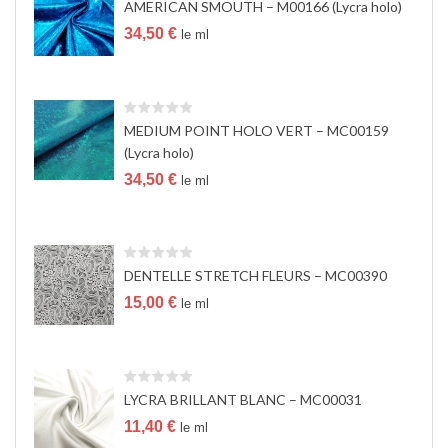
AMERICAN SMOUTH – M00166 (Lycra holo)
a
t
34,50
€
le ml
i
o
n
MEDIUM POINT HOLO VERT – MC00159
(Lycra holo)
34,50
€
le ml
DENTELLE STRETCH FLEURS – MC00390
15,00
€
le ml
LYCRA BRILLANT BLANC – MC00031
11,40
€
le ml