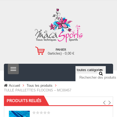
PANIER
0
articles) -
0,00
€
T
o
g
g
Accueil
Tous les produits
l
TULLE PAILLETTES FLOCONS – MC00457
e
n
PRODUITS RELIÉS
a
v
i
g