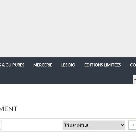
S & GUIPURES
MERCERIE
LES BIO
ÉDITIONS LIMITÉES
CO
MENT
8