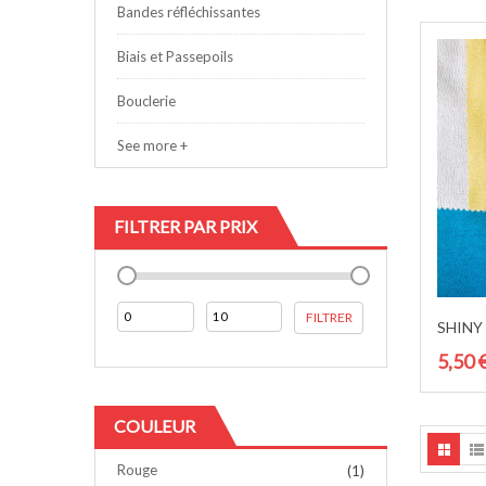
Bandes réfléchissantes
Biais et Passepoils
Bouclerie
See more +
FILTRER PAR PRIX
Prix
Prix
FILTRER
SHINY
min
max
5,50
Ce
produit
a
COULEUR
plusieu
variatio
Rouge
(1)
Les