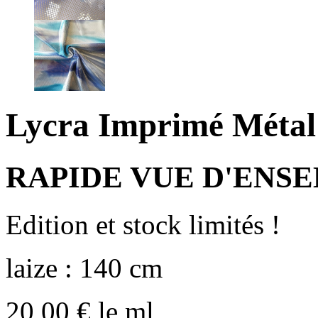
Lycra Imprimé Méta
RAPIDE VUE D'ENS
Edition et stock limités !
laize : 140 cm
20,00
€
le ml