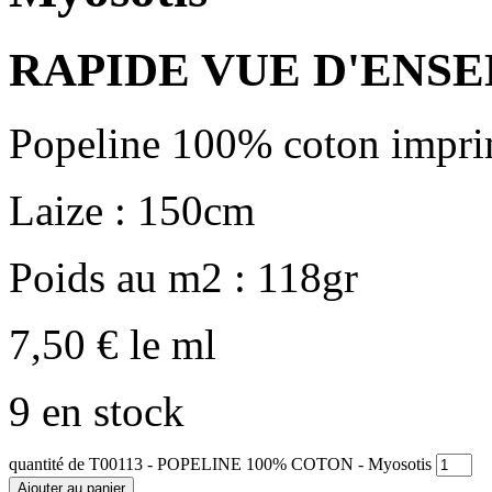
RAPIDE VUE D'ENS
Popeline 100% coton impr
Laize : 150cm
Poids au m2 : 118gr
7,50
€
le ml
9 en stock
quantité de T00113 - POPELINE 100% COTON - Myosotis
Ajouter au panier