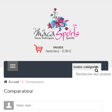
PANIER
0
articles) -
0,00
€
T
o
g
g
Accueil
Comparateur
l
e
Comparateur
n
a
v
i
g