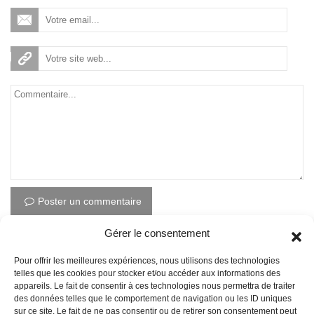
a
t
i
o
n
Poster un commentaire
Gérer le consentement
Pour offrir les meilleures expériences, nous utilisons des technologies
A PROPOS DE NOUS
telles que les cookies pour stocker et/ou accéder aux informations des
appareils. Le fait de consentir à ces technologies nous permettra de traiter
des données telles que le comportement de navigation ou les ID uniques
A propos
sur ce site. Le fait de ne pas consentir ou de retirer son consentement peut