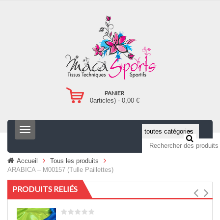
PANIER
0
articles) -
0,00
€
T
o
g
g
Accueil
Tous les produits
l
ARABICA – M00157 (Tulle Paillettes)
e
n
PRODUITS RELIÉS
a
v
i
g