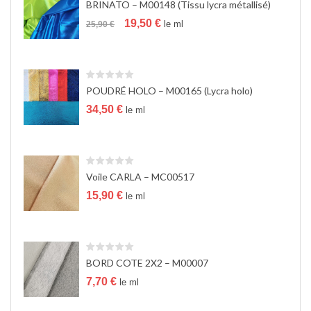
BRINATO – M00148 (Tissu lycra métallisé)
a
Le
Le
t
19,50
€
le ml
25,90
€
prix
prix
i
initial
actuel
o
était :
est :
n
25,90 €.
19,50 €.
POUDRÉ HOLO – M00165 (Lycra holo)
34,50
€
le ml
Voile CARLA – MC00517
15,90
€
le ml
BORD COTE 2X2 – M00007
7,70
€
le ml