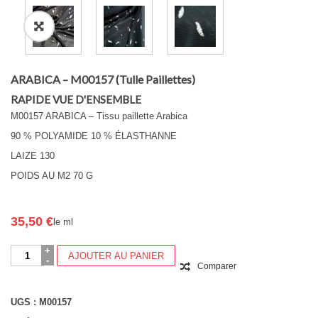
ARABICA – M00157 (Tulle Paillettes)
RAPIDE VUE D'ENSEMBLE
M00157 ARABICA – Tissu paillette Arabica
90 % POLYAMIDE 10 % ÉLASTHANNE
LAIZE 130
POIDS AU M2 70 G
35,50
€
le ml
quantité
AJOUTER AU PANIER
de
Comparer
ARABICA
-
M00157
UGS :
M00157
(Tulle