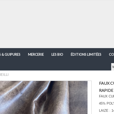
S & GUIPURES
MERCERIE
LES BIO
ÉDITIONS LIMITÉES
CO
EILLI
FAUX CU
RAPIDE
FAUX CUI
45% POL
LAIZE : 