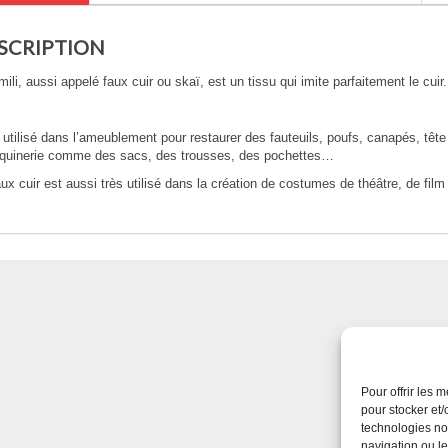
SCRIPTION
mili, aussi appelé faux cuir ou skaï, est un tissu qui imite parfaitement le cuir
t utilisé dans l’ameublement pour restaurer des fauteuils, poufs, canapés, têt
quinerie comme des sacs, des trousses, des pochettes…
ux cuir est aussi très utilisé dans la création de costumes de théâtre, de fil
Pour offrir les 
pour stocker et/
technologies no
navigation ou le