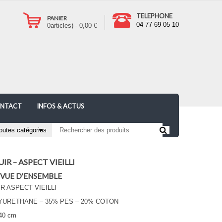
TELEPHONE
PANIER
04 77 69 05 10
0
articles) -
0,00
€
NTACT
INFOS & ACTUS
IR – ASPECT VIEILLI
 VUE D'ENSEMBLE
R ASPECT VIEILLI
YURETHANE – 35% PES – 20% COTON
140 cm