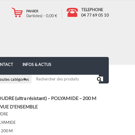
TELEPHONE
PANIER
04 77 69 05 10
0
articles) -
0,00
€
NTACT
INFOS & ACTUS
OUDRE (ultra résistant) – POLYAMIDE – 200 M
 VUE D'ENSEMBLE
UDRE
LYAMIDE
e 200 M