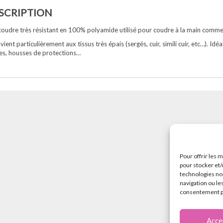
SCRIPTION
 coudre très résistant en 100% polyamide utilisé pour coudre à la main comme
nvient particulièrement aux tissus très épais (sergés, cuir, simili cuir, etc…). Id
es, housses de protections…
Pour offrir les 
pour stocker et/
technologies no
navigation ou les
consentement peu
Acce