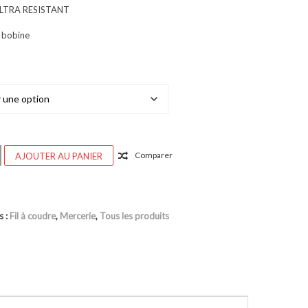
LTRA RESISTANT
a bobine
Couleur
Comparer
AJOUTER AU PANIER
s :
Fil à coudre
,
Mercerie
,
Tous les produits
DE