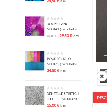
34,50
€
le ml
BOOMSLANG –
M00141 (Lycra holo)
Le
Le
29,50
€
le ml
45,00
€
prix
prix
initial
actuel
était :
est :
45,00 €.
29,50 €.
POUDRÉ HOLO –
M00165 (Lycra holo)
34,50
€
le ml
DENTELLE STRETCH
DESC
FLEURS – MC00390
15,00
€
le ml