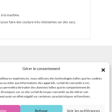
 à la machine.
éal pour faire des couture très résistantes sur des sacs,
Gérer le consentement
meilleures expériences, nous utilisons des technologies telles que les cookies
ou accéder aux informations des appareils. Le fait de consentir à ces
us permettra de traiter des données telles que le comportement de
 ID uniques sur ce site. Le fait de ne pas consentir ou de retirer son
t avoir un effet négatif sur certaines caractéristiques et fonctions.
pter
Refuser
Voir les préférences