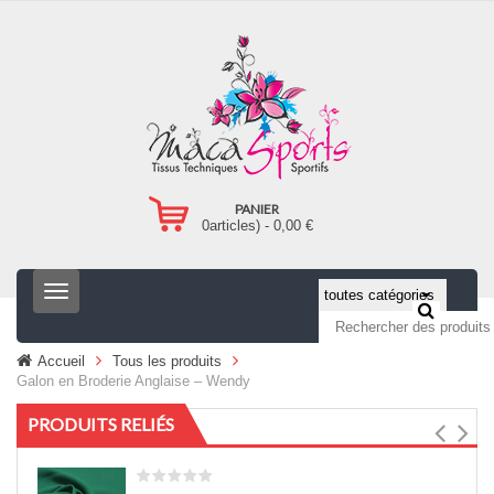
PANIER
0
articles) -
0,00
€
T
o
g
g
Accueil
Tous les produits
l
Galon en Broderie Anglaise – Wendy
e
n
PRODUITS RELIÉS
a
v
i
g