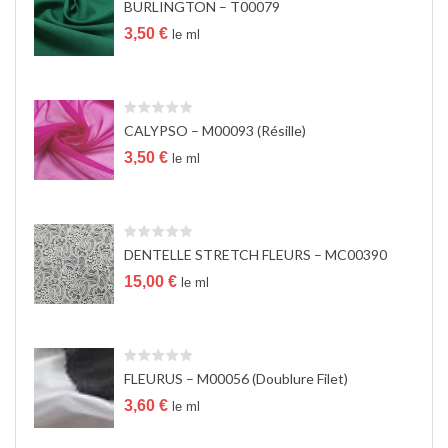
BURLINGTON – T00079
a
t
3,50
€
le ml
i
o
n
CALYPSO – M00093 (Résille)
3,50
€
le ml
DENTELLE STRETCH FLEURS – MC00390
15,00
€
le ml
FLEURUS – M00056 (Doublure Filet)
3,60
€
le ml