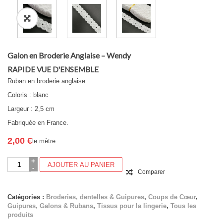
Galon en Broderie Anglaise – Wendy
RAPIDE VUE D'ENSEMBLE
Ruban en broderie anglaise
Coloris : blanc
Largeur : 2,5 cm
Fabriquée en France.
2,00
€
le mètre
quantité
AJOUTER AU PANIER
de
Comparer
Galon
en
Broderie
Catégories :
Broderies, dentelles & Guipures
,
Coups de Cœur
,
Anglaise
Guipures, Galons & Rubans
,
Tissus pour la lingerie
,
Tous les
-
produits