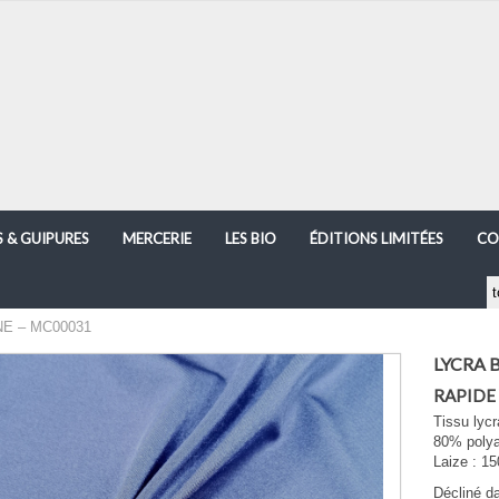
S & GUIPURES
MERCERIE
LES BIO
ÉDITIONS LIMITÉES
CO
E – MC00031
LYCRA 
RAPIDE
Tissu lycr
80% poly
Laize : 1
Décliné d