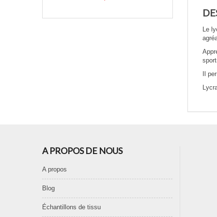
DE
Le ly
agréa
Appré
sport
Il pe
Lycra
A PROPOS DE NOUS
A propos
Blog
Échantillons de tissu