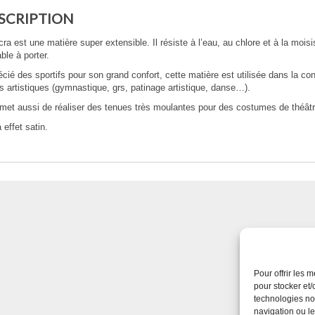
SCRIPTION
cra est une matière super extensible. Il résiste à l’eau, au chlore et à la moi
ble à porter.
cié des sportifs pour son grand confort, cette matière est utilisée dans la con
s artistiques (gymnastique, grs, patinage artistique, danse…).
rmet aussi de réaliser des tenues très moulantes pour des costumes de théât
 effet satin.
Pour offrir les 
pour stocker et/
technologies no
navigation ou le