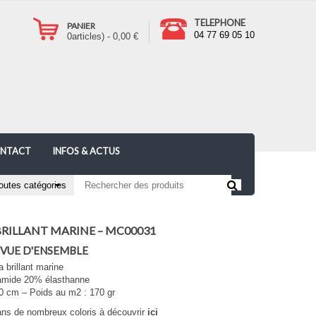
TELEPHONE
PANIER
04 77 69 05 10
0
articles) -
0,00
€
NTACT
INFOS & ACTUS
BRILLANT MARINE – MC00031
 VUE D'ENSEMBLE
a brillant marine
amide 20% élasthanne
50 cm – Poids au m2 : 170 gr
ans de nombreux coloris à découvrir
ici