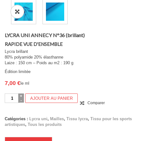
LYCRA UNI ANNECY N°36 (brillant)
RAPIDE VUE D'ENSEMBLE
Lycra brillant
80% polyamide 20% élasthanne
Laize : 150 cm – Poids au m2 : 190 g
Édition limitée
7,00
€
le ml
quantité
AJOUTER AU PANIER
de
Comparer
LYCRA
UNI
ANNECY
Catégories :
Lycra uni
,
Mailles
,
Tissu lycra
,
Tissu pour les sports
N°36
artistiques
,
Tous les produits
(brillant)