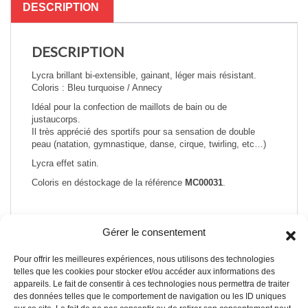
DESCRIPTION
DESCRIPTION
Lycra brillant bi-extensible, gainant, léger mais résistant.
Coloris : Bleu turquoise / Annecy
Idéal pour la confection de maillots de bain ou de
justaucorps.
Il très apprécié des sportifs pour sa sensation de double
peau (natation, gymnastique, danse, cirque, twirling, etc…)
Lycra effet satin.
Coloris en déstockage de la référence
MC00031
.
Gérer le consentement
Pour offrir les meilleures expériences, nous utilisons des technologies
A PROPOS DE NOUS
telles que les cookies pour stocker et/ou accéder aux informations des
appareils. Le fait de consentir à ces technologies nous permettra de traiter
des données telles que le comportement de navigation ou les ID uniques
A propos