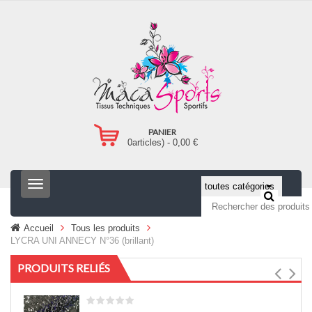
PANIER
0
articles) -
0,00
€
T
o
g
g
Accueil
Tous les produits
l
LYCRA UNI ANNECY N°36 (brillant)
e
n
PRODUITS RELIÉS
a
v
i
g