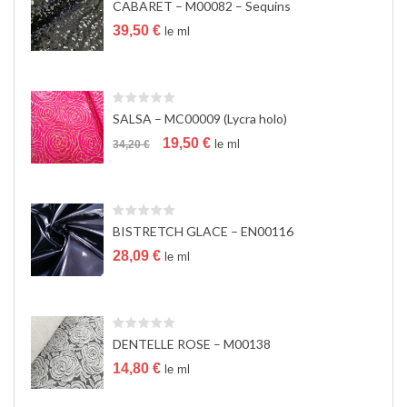
CABARET – M00082 – Sequins
a
t
39,50
€
le ml
i
o
n
SALSA – MC00009 (Lycra holo)
Le
Le
19,50
€
le ml
34,20
€
prix
prix
initial
actuel
était :
est :
34,20 €.
19,50 €.
BISTRETCH GLACE – EN00116
28,09
€
le ml
DENTELLE ROSE – M00138
14,80
€
le ml