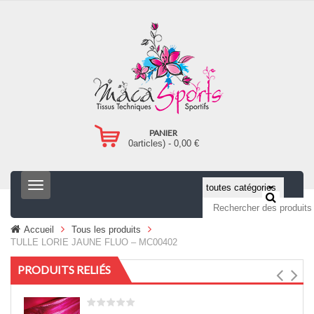
PANIER
0
articles) -
0,00
€
T
o
g
g
Accueil
Tous les produits
l
TULLE LORIE JAUNE FLUO – MC00402
e
n
PRODUITS RELIÉS
a
v
i
g