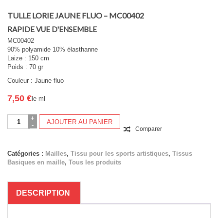
TULLE LORIE JAUNE FLUO – MC00402
RAPIDE VUE D'ENSEMBLE
MC00402
90% polyamide 10% élasthanne
Laize : 150 cm
Poids : 70 gr
Couleur : Jaune fluo
7,50
€
le ml
quantité
AJOUTER AU PANIER
de
Comparer
TULLE
LORIE
JAUNE
Catégories :
Mailles
,
Tissu pour les sports artistiques
,
Tissus
FLUO
Basiques en maille
,
Tous les produits
-
MC00402
DESCRIPTION