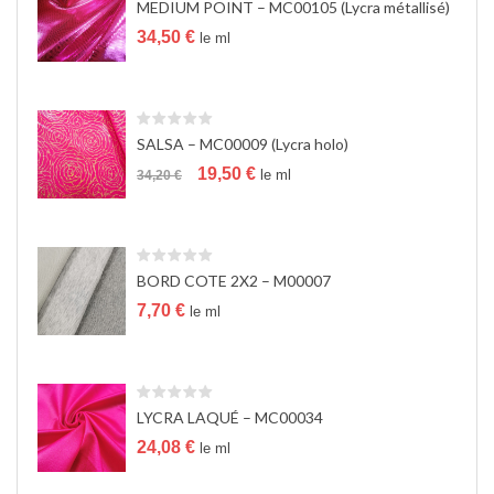
MEDIUM POINT – MC00105 (Lycra métallisé)
a
t
34,50
€
le ml
i
o
n
SALSA – MC00009 (Lycra holo)
Le
Le
19,50
€
le ml
34,20
€
prix
prix
initial
actuel
était :
est :
34,20 €.
19,50 €.
BORD COTE 2X2 – M00007
7,70
€
le ml
LYCRA LAQUÉ – MC00034
24,08
€
le ml