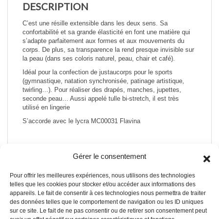
DESCRIPTION
C’est une résille extensible dans les deux sens. Sa
confortabilité et sa grande élasticité en font une matière qui
s’adapte parfaitement aux formes et aux mouvements du
corps. De plus, sa transparence la rend presque invisible sur
la peau (dans ses coloris naturel, peau, chair et café).
Idéal pour la confection de justaucorps pour le sports
(gymnastique, natation synchronisée, patinage artistique,
twirling…). Pour réaliser des drapés, manches, jupettes,
seconde peau… Aussi appelé tulle bi-stretch, il est très
utilisé en lingerie
S’accorde avec le lycra MC00031 Flavina
Gérer le consentement
Pour offrir les meilleures expériences, nous utilisons des technologies
A PROPOS DE NOUS
telles que les cookies pour stocker et/ou accéder aux informations des
appareils. Le fait de consentir à ces technologies nous permettra de traiter
des données telles que le comportement de navigation ou les ID uniques
A propos
sur ce site. Le fait de ne pas consentir ou de retirer son consentement peut