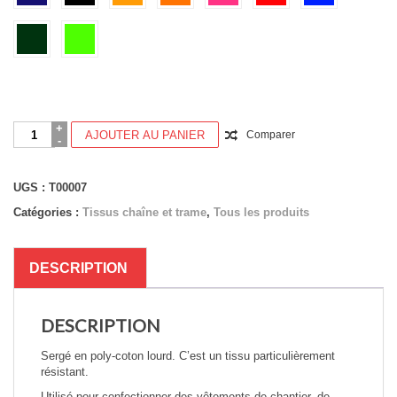
quantité
AJOUTER AU PANIER
Comparer
de
VALENCE
-
UGS :
T00007
T00007
(Sergé
Catégories :
Tissus chaîne et trame
,
Tous les produits
PolyCoton)
DESCRIPTION
DESCRIPTION
Sergé en poly-coton lourd. C’est un tissu particulièrement
résistant.
Utilisé pour confectionner des vêtements de chantier, de