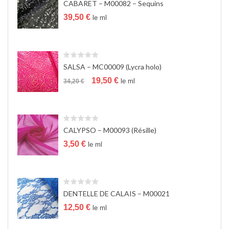
CABARET – M00082 – Sequins
a
t
39,50
€
le ml
i
o
n
SALSA – MC00009 (Lycra holo)
Le
Le
19,50
€
le ml
34,20
€
prix
prix
initial
actuel
était :
est :
34,20 €.
19,50 €.
CALYPSO – M00093 (Résille)
3,50
€
le ml
DENTELLE DE CALAIS – M00021
12,50
€
le ml