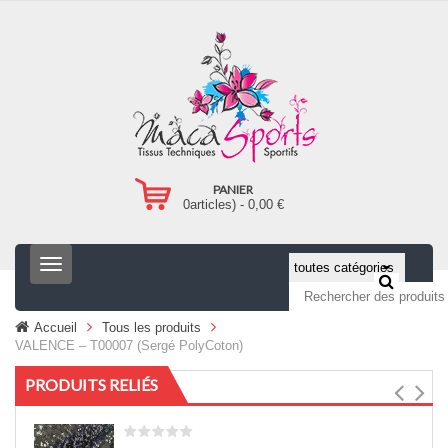
PANIER
0
articles) -
0,00
€
T
o
g
g
Accueil
Tous les produits
l
VALENCE – T00007 (Sergé PolyCoton)
e
n
PRODUITS RELIÉS
a
v
i
g