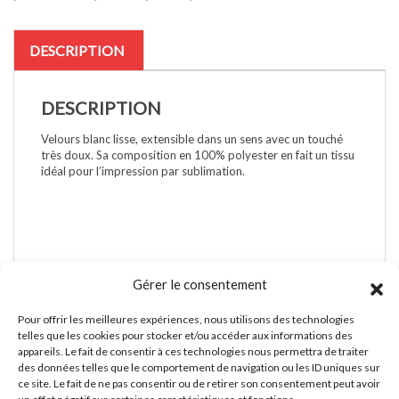
-
150gr
-
DESCRIPTION
M00239
DESCRIPTION
Velours blanc lisse, extensible dans un sens avec un touché
très doux. Sa composition en 100% polyester en fait un tissu
idéal pour l’impression par sublimation.
Gérer le consentement
Pour offrir les meilleures expériences, nous utilisons des technologies
A PROPOS DE NOUS
telles que les cookies pour stocker et/ou accéder aux informations des
appareils. Le fait de consentir à ces technologies nous permettra de traiter
des données telles que le comportement de navigation ou les ID uniques sur
A propos
ce site. Le fait de ne pas consentir ou de retirer son consentement peut avoir