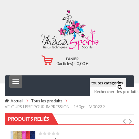
PANIER
0
articles) -
0,00
€
T
o
g
g
Accueil
Tous les produits
l
VELOURS LISSE POUR IMPRESSION – 150gr – M00239
e
n
PRODUITS RELIÉS
a
v
i
g