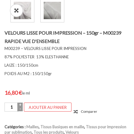
VELOURS LISSE POUR IMPRESSION – 150gr – M00239
RAPIDE VUE D'ENSEMBLE
M00239 – VELOURS LISSE POUR IMPRESSION
87% POLYESTER 13% ELESTHANNE
LAIZE : 150/150cm
POIDS AU M2 : 150/150gr
16,80
€
le ml
quantité
AJOUTER AU PANIER
de
Comparer
VELOURS
LISSE
POUR
Catégories :
Mailles
,
Tissus Basiques en maille
,
Tissus pour impression
IMPRESSION
par sublimation
,
Tous les produits
,
Velours