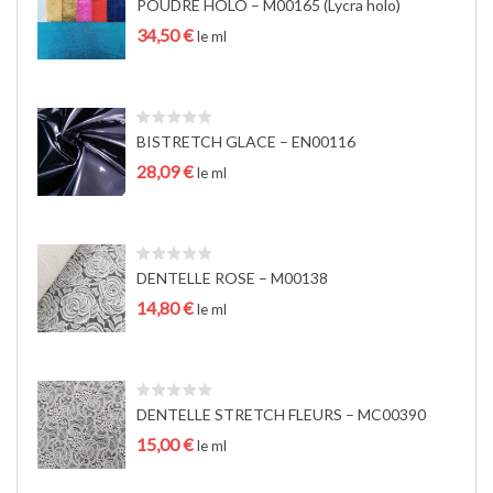
POUDRÉ HOLO – M00165 (Lycra holo)
a
34,50
€
t
le ml
i
o
n
BISTRETCH GLACE – EN00116
28,09
€
le ml
DENTELLE ROSE – M00138
14,80
€
le ml
DENTELLE STRETCH FLEURS – MC00390
15,00
€
le ml